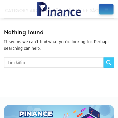
Skip
to
CATEGORY ARCHIVES:
CẬP NHẬT CHÍNH SÁCH THUẾ
MỚI NHẤT
content
Nothing Found
It seems we can’t find what you’re looking for. Perhaps
searching can help.